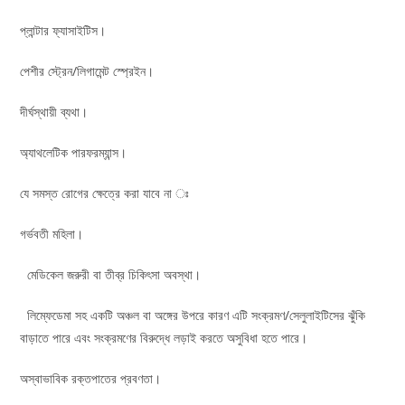
প্লান্টার ফ্যাসাইটিস।
পেশীর স্ট্রেন/লিগামেন্ট স্প্রেইন।
দীর্ঘস্থায়ী ব্যথা।
অ্যাথলেটিক পারফরম্যান্স।
যে সমস্ত রোগের ক্ষেত্রে করা যাবে না ঃ
গর্ভবতী মহিলা।
মেডিকেল জরুরী বা তীব্র চিকিৎসা অবস্থা।
লিম্ফেডেমা সহ একটি অঞ্চল বা অঙ্গের উপরে কারণ এটি সংক্রমণ/সেলুলাইটিসের ঝুঁকি
বাড়াতে পারে এবং সংক্রমণের বিরুদ্ধে লড়াই করতে অসুবিধা হতে পারে।
অস্বাভাবিক রক্তপাতের প্রবণতা।