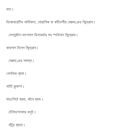
বাত।
ডিজেনারেটিভ সার্ভিকাল, থোরাসিক বা কটিদেশীয় মেরুদণ্ডের সিন্ড্রোম।
সেগমেন্টাল ফাংশনাল ডিসঅর্ডার সহ স্পাইনাল সিন্ড্রোম।
কারপাল টানেল সিন্ড্রোম।
মেরুদণ্ডের সমস্যা।
পেলভিক ব্যথা।
নাইট ক্র্যাম্প।
ঘাড়/পিঠে ব্যথা, কাঁধে ব্যথা।
টেনিস/গলফার কনুই।
হাঁটুর ব্যাথা।