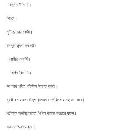
রক্তনালী রোগ।
শিশুরা।
মৃগী রোগের রোগী।
মনস্তাত্ত্বিক অবস্থা।
রোগীর এলার্জি।
উপকারিতা ঃ
আপনার গতির পরিসীমা উন্নত করুন।
ব্যথা কমায় এবং টিস্যু পুনরুদ্ধার প্রক্রিয়ায় সহায়তা করে।
শরীরকে সামগ্রিকভাবে শিথিল করতে সহায়তা করুন।
সঞ্চালন উন্নত করে।