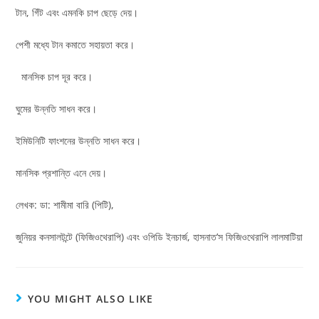
টান, গিঁট এবং এমনকি চাপ ছেড়ে দেয়।
পেশী মধ্যে টান কমাতে সহায়তা করে।
মানসিক চাপ দূর করে।
ঘুমের উন্নতি সাধন করে।
ইমিউনিটি ফাংশনের উন্নতি সাধন করে।
মানসিক প্রশান্তি এনে দেয়।
লেখক: ডা: শামীমা বারি (পিটি),
জুনিয়র কনসালটন্টে (ফিজিওথেরাপি) এবং ওপিডি ইনচার্জ, হাসনাত’স ফিজিওথেরাপি লালমাটিয়া
YOU MIGHT ALSO LIKE